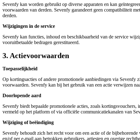
Sevenfy kan worden gebruikt op diverse apparaten en kan geïntegreerd
voorwaarden van derden. Sevenfy garandeert geen compatibiliteit met s
derden.
Wijzigingen in de service
Sevenfy kan functies, inhoud en beschikbaarheid van de service wij
vooruitbetaalde bedragen gerestitueerd.
3. Actievoorwaarden
Toepasselijkheid
Op kortingsacties of andere promotionele aanbiedingen via Sevenfy z
voorwaarden. Sevenfy kan bij het gebruik van een actie verwijzen naar
Doorlopende aard
Sevenfy biedt bepaalde promotionele acties, zoals kortingsvouchers, in
vermeld op het platform of via officiële communicatiekanalen van Se
Wijziging of beëindiging
Sevenfy behoudt zich het recht voor om een actie of de bijbehorende
en/of per e-mail aan betrokken gebruikers, artiesten en overige rech