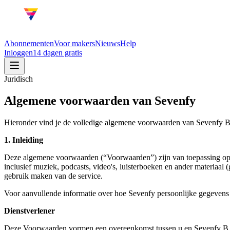
Abonnementen
Voor makers
Nieuws
Help
Inloggen
14 dagen gratis
Juridisch
Algemene voorwaarden van
Sevenfy
Hieronder vind je de volledige algemene voorwaarden van Sevenfy B
1. Inleiding
Deze algemene voorwaarden (“Voorwaarden”) zijn van toepassing op u
inclusief muziek, podcasts, video's, luisterboeken en ander materiaa
gebruik maken van de service.
Voor aanvullende informatie over hoe Sevenfy persoonlijke gegevens 
Dienstverlener
Deze Voorwaarden vormen een overeenkomst tussen u en Sevenfy B.V