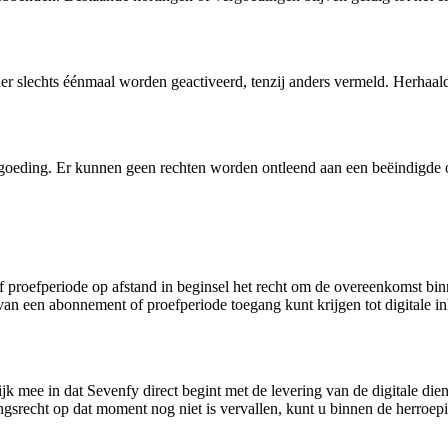
er slechts éénmaal worden geactiveerd, tenzij anders vermeld. Herhaald 
ergoeding. Er kunnen geen rechten worden ontleend aan een beëindigde o
f proefperiode op afstand in beginsel het recht om de overeenkomst bi
n van een abonnement of proefperiode toegang kunt krijgen tot digitale i
jk mee in dat Sevenfy direct begint met de levering van de digitale dien
ngsrecht op dat moment nog niet is vervallen, kunt u binnen de herroep