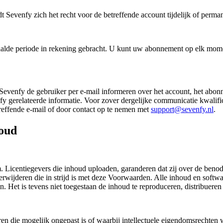
dt Sevenfy zich het recht voor de betreffende account tijdelijk of perma
de periode in rekening gebracht. U kunt uw abonnement op elk moment
evenfy de gebruiker per e-mail informeren over het account, het abon
fy gerelateerde informatie. Voor zover dergelijke communicatie kwalif
treffende e-mail of door contact op te nemen met
support@sevenfy.nl
.
houd
m. Licentiegevers die inhoud uploaden, garanderen dat zij over de beno
rwijderen die in strijd is met deze Voorwaarden. Alle inhoud en softw
n. Het is tevens niet toegestaan de inhoud te reproduceren, distribuere
ren die mogelijk ongepast is of waarbij intellectuele eigendomsrechte