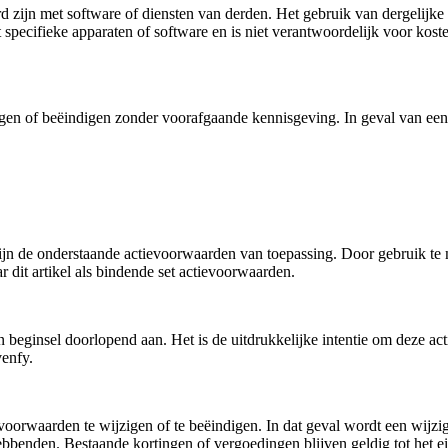
 zijn met software of diensten van derden. Het gebruik van dergelijke
pecifieke apparaten of software en is niet verantwoordelijk voor koste
zigen of beëindigen zonder voorafgaande kennisgeving. In geval van 
ijn de onderstaande actievoorwaarden van toepassing. Door gebruik te 
 dit artikel als bindende set actievoorwaarden.
 beginsel doorlopend aan. Het is de uitdrukkelijke intentie om deze act
venfy.
 voorwaarden te wijzigen of te beëindigen. In dat geval wordt een wi
thebbenden. Bestaande kortingen of vergoedingen blijven geldig tot he