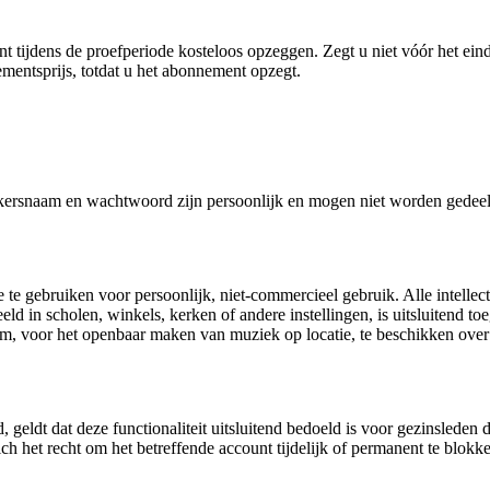
t tijdens de proefperiode kosteloos opzeggen. Zegt u niet vóór het ei
entsprijs, totdat u het abonnement opzegt.
rsnaam en wachtwoord zijn persoonlijk en mogen niet worden gedeeld
e te gebruiken voor persoonlijk, niet-commercieel gebruik. Alle intellec
eld in scholen, winkels, kerken of andere instellingen, is uitsluitend t
 om, voor het openbaar maken van muziek op locatie, te beschikken ov
geldt dat deze functionaliteit uitsluitend bedoeld is voor gezinsleden
ch het recht om het betreffende account tijdelijk of permanent te blokke