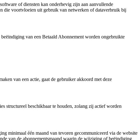
 software of diensten kan onderhevig zijn aan aanvullende
n die voortvloeien uit gebruik van netwerken of dataverbruik bij
een beëindiging van een Betaald Abonnement worden ongebruikte
maken van een actie, gaat de gebruiker akkoord met deze
ies structureel beschikbaar te houden, zolang zij actief worden
jziging minimaal één maand van tevoren gecommuniceerd via de website
t einde van de abonnementsmaand waarin de wijziging of beëindiging