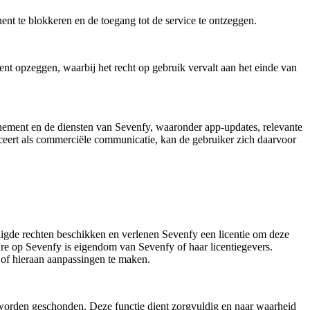
nent te blokkeren en de toegang tot de service te ontzeggen.
 opzeggen, waarbij het recht op gebruik vervalt aan het einde van
nement en de diensten van Sevenfy, waaronder app-updates, relevante
iceert als commerciële communicatie, kan de gebruiker zich daarvoor
digde rechten beschikken en verlenen Sevenfy een licentie om deze
are op Sevenfy is eigendom van Sevenfy of haar licentiegevers.
n of hieraan aanpassingen te maken.
n worden geschonden. Deze functie dient zorgvuldig en naar waarheid